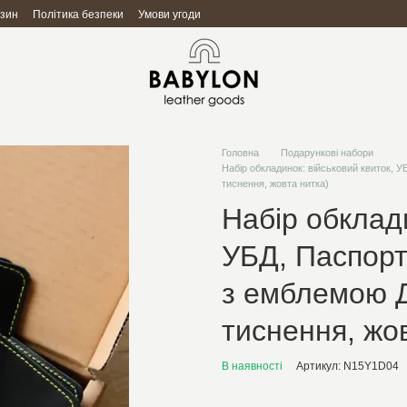
азин
Політика безпеки
Умови угоди
Головна
Подарункові набори
Набір обкладинок: військовий квиток, 
тиснення, жовта нитка)
Набір обклади
УБД, Паспорт
з емблемою Д
тиснення, жо
В наявності
Артикул: N15Y1D04