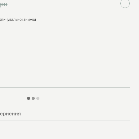
грн
опичувальної знижки
ернення