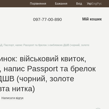
Порівняння
Бажання
Вхід
Укр
Eng
Рус
097-77-00-890
Мій кошик
УБД, Паспорт, напис Passport та брелок з емблемою ДШВ (чорний, золоте
нок: військовий квиток,
, напис Passport та брелок
ШВ (чорний, золоте
вта нитка)
Написати відгук