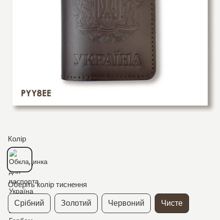
Колір
Оберіть колір тиснення
Срібний
Золотий
Червоний
Чисте