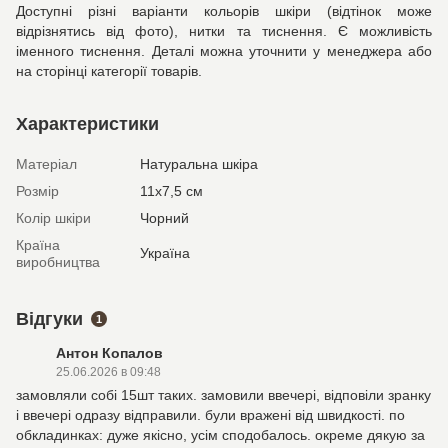
Доступні різні варіанти кольорів шкіри (відтінок може
відрізнятись від фото), нитки та тиснення. Є можливість
іменного тиснення. Деталі можна уточнити у менеджера або
на сторінці категорії товарів.
Характеристики
Матеріал
Натуральна шкіра
Розмір
11х7,5 см
Колір шкіри
Чорний
Країна
Україна
виробництва
Відгуки
1
Антон Копалов
25.06.2026 в 09:48
замовляли собі 15шт таких. замовили ввечері, відповіли зранку
і ввечері одразу відправили. були вражені від швидкості. по
обкладинках: дуже якісно, усім сподобалось. окреме дякую за