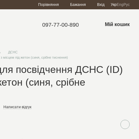
Порівняння
Бажання
Вхід
Укр
Eng
Рус
097-77-00-890
Мій кошик
ь
ДСНС
 місцем під жетон (синя, срібне тиснення)
ля посвідчення ДСНС (ID)
жетон (синя, срібне
Написати відгук