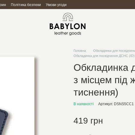
азин
Політика безпеки
Умови угоди
Головна
Обкладинки для посвідчен
Обкладинка для посвідчення ДСНС (ID) з
Обкладинка д
з місцем під 
тиснення)
В наявності
Артикул: DSNS5CC1
419 грн