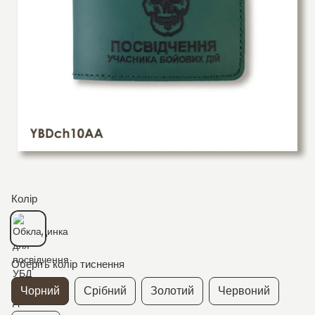
Колір
Оберіть колір тиснення
Чорний
Срібний
Золотий
Червоний