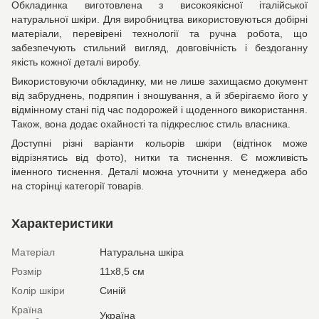
Обкладинка виготовлена з високоякісної італійської
натуральної шкіри. Для виробництва використовуються добірні
матеріали, перевірені технології та ручна робота, що
забезпечують стильний вигляд, довговічність і бездоганну
якість кожної деталі виробу.
Використовуючи обкладинку, ми не лише захищаємо документ
від забруднень, подряпин і зношування, а й зберігаємо його у
відмінному стані під час подорожей і щоденного використання.
Також, вона додає охайності та підкреслює стиль власника.
Доступні різні варіанти кольорів шкіри (відтінок може
відрізнятись від фото), нитки та тиснення. Є можливість
іменного тиснення. Деталі можна уточнити у менеджера або
на сторінці категорії товарів.
Характеристики
Матеріал
Натуральна шкіра
Розмір
11х8,5 см
Колір шкіри
Синій
Країна
Україна