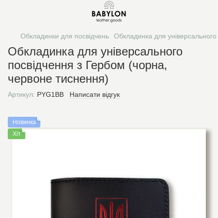
Обкладинки для посвідчень
Обкладинка для універсального 
Обкладинка для універсального
посвідчення з Гербом (чорна,
червоне тиснення)
Артикул:
PYG1BB
Написати відгук
Новинка
Хіт