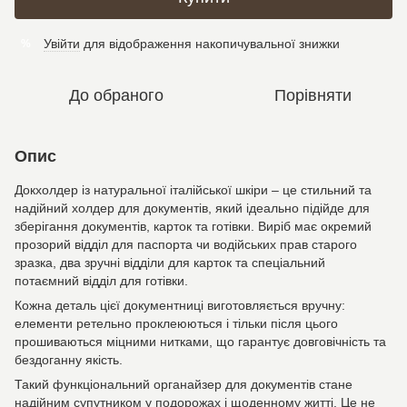
Увійти
для відображення накопичувальної знижки
%
До обраного
Порівняти
Опис
Докхолдер із натуральної італійської шкіри – це стильний та
надійний холдер для документів, який ідеально підійде для
зберігання документів, карток та готівки. Виріб має окремий
прозорий відділ для паспорта чи водійських прав старого
зразка, два зручні відділи для карток та спеціальний
потаємний відділ для готівки.
Кожна деталь цієї документниці виготовляється вручну:
елементи ретельно проклеюються і тільки після цього
прошиваються міцними нитками, що гарантує довговічність та
бездоганну якість.
Такий функціональний органайзер для документів стане
надійним супутником у подорожах і щоденному житті. Це не