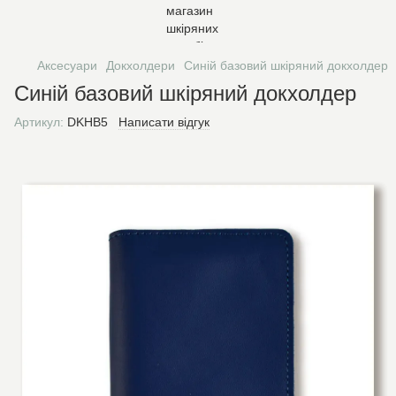
Аксесуари
Докхолдери
Синій базовий шкіряний докхолдер
Синій базовий шкіряний докхолдер
Артикул:
DKHB5
Написати відгук