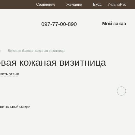
Сравнение
Желания
Вход
Укр
Eng
Рус
097-77-00-890
Мой заказ
ы
Бежевая базовая кожаная визитница
вая кожаная визитница
вить отзыв
пительной скидки