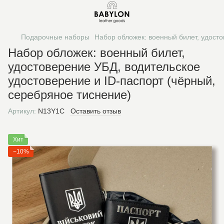
Подарочные наборы
Набор обложек: военный билет, удосто
Набор обложек: военный билет,
удостоверение УБД, водительское
удостоверение и ID-паспорт (чёрный,
серебряное тиснение)
Артикул:
N13Y1C
Оставить отзыв
Хит
−10%