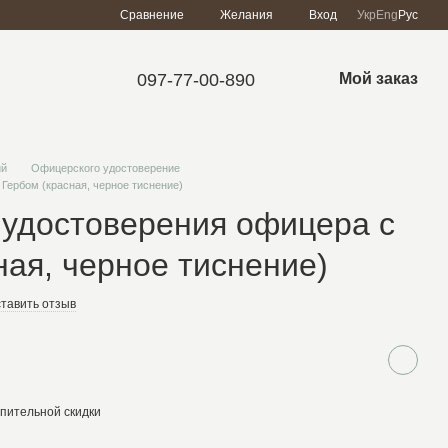
Сравнение
Желания
Вход
Укр
Eng
Рус
097-77-00-890
Мой заказ
ий
Офицерского удостоверение
Гербом (красная, черное тиснение)
 удостоверения офицера с
ная, черное тиснение)
тавить отзыв
пительной скидки