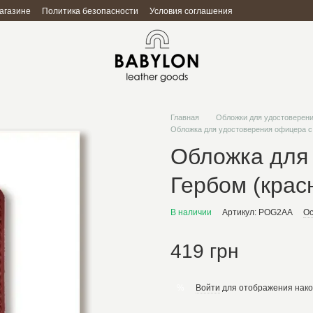
агазине
Политика безопасности
Условия соглашения
Главная
Обложки для удостоверен
Обложка для удостоверения офицера с 
Обложка для
Гербом (крас
В наличии
Артикул: POG2AA
Ос
419 грн
Войти
для отображения нако
%